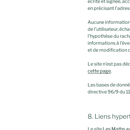
écrite et signée, ac
en précisant l’adres
Aucune information p
de l’utilisateur, éc
l’hypothèse du racha
informations à l’év
et de modification d
Le site n’est pas dé
cette page
.
Les bases de données
directive 96/9 du 1
8. Liens hyper
Le site
Les Maths a