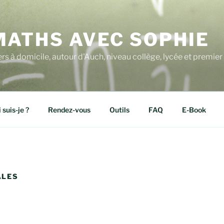
MATHS AVEC SOPHIE
ers à domicile, autour d'Auch, niveau collège, lycée et premier 
 suis-je ?
Rendez-vous
Outils
FAQ
E-Book
ALES