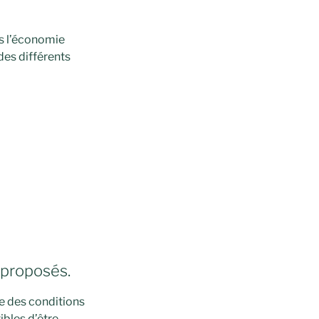
ns l’économie
 des différents
s proposés.
re des conditions
ibles d’être