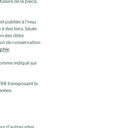
ulaire de la pièce,
st publiée à l’insu
à des tiers. Seule
on des dites
tion de conservation
phie
.
 comme indiqué sur
1998 transposant la
nnées.
s d’autres sites,