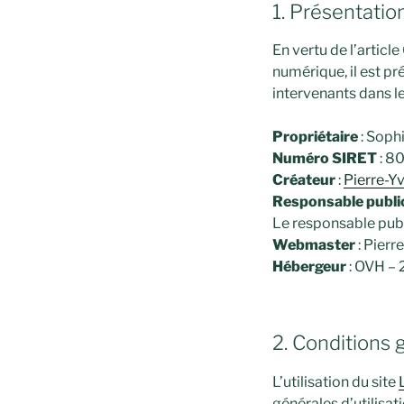
1. Présentation
En vertu de l’articl
numérique, il est pr
intervenants dans le 
Propriétaire
: Soph
Numéro SIRET
: 8
Créateur
:
Pierre-
Responsable publi
Le responsable publ
Webmaster
: Pier
Hébergeur
: OVH – 
2. Conditions 
L’utilisation du site
générales d’utilisat