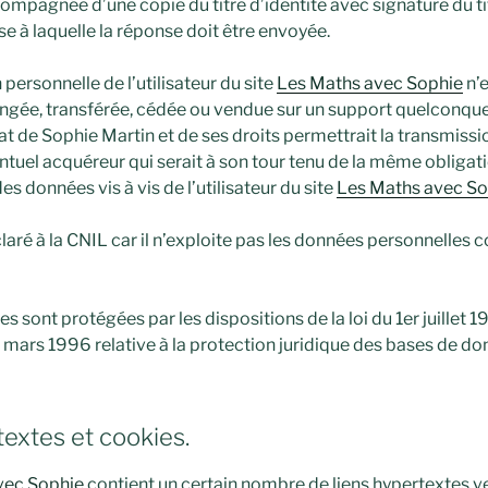
compagnée d’une copie du titre d’identité avec signature du tit
se à laquelle la réponse doit être envoyée.
ersonnelle de l’utilisateur du site
Les Maths avec Sophie
n’e
hangée, transférée, cédée ou vendue sur un support quelconque 
t de Sophie Martin et de ses droits permettrait la transmissi
entuel acquéreur qui serait à son tour tenu de la même obliga
es données vis à vis de l’utilisateur du site
Les Maths avec So
claré à la CNIL car il n’exploite pas les données personnelles
 sont protégées par les dispositions de la loi du 1er juillet 
1 mars 1996 relative à la protection juridique des bases de do
textes et cookies.
vec Sophie
contient un certain nombre de liens hypertextes ver