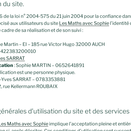
 du site.
e 6 de la loi n° 2004-575 du 21 juin 2004 pour la confiance da
écisé aux utilisateurs du site
Les Maths avec Sophie
l’identité
cadre de sa réalisation et de son suivi :
ie Martin – EI – 185 rue Victor Hugo 32000 AUCH
0422383200010
Yves SARRAT
cation
: Sophie MARTIN – 0652641891
ication est une personne physique.
re-Yves SARRAT – 0783353881
2, rue Kellermann ROUBAIX
générales d’utilisation du site et des service
Les Maths avec Sophie
implique l’acceptation pleine et entiè
ion ci-après décrites. Ces conditions d’utilisation sont suscept