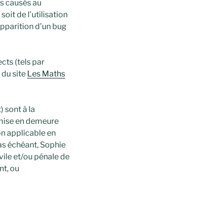
ts causés au
 soit de l’utilisation
apparition d’un bug
ts (tels par
 du site
Les Maths
 sont à la
s mise en demeure
on applicable en
cas échéant, Sophie
vile et/ou pénale de
nt, ou