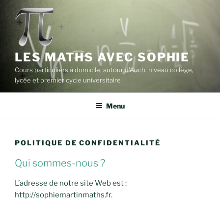
Aller
au
contenu
principal
LES MATHS AVEC SOPHIE
Cours particuliers à domicile, autour d'Auch, niveau collège,
lycée et premier cycle universitaire
Menu
POLITIQUE DE CONFIDENTIALITÉ
Qui sommes-nous ?
L’adresse de notre site Web est :
http://sophiemartinmaths.fr.