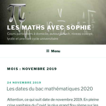
Aller
au
contenu
principal
LES MATHS AVEC SOPHIE
Cours particuliers à domicile, autour d'Auch, niveau collège,
lycée et premier cycle universitaire
Menu
MOIS :
NOVEMBRE 2019
PUBLIÉ
24 NOVEMBRE 2019
LE
Les dates du bac mathématiques 2020
Attention, ce qui suit date de novembre 2019. En pleine
crise sanitaire du Covid, le plus grand flou règne sur les