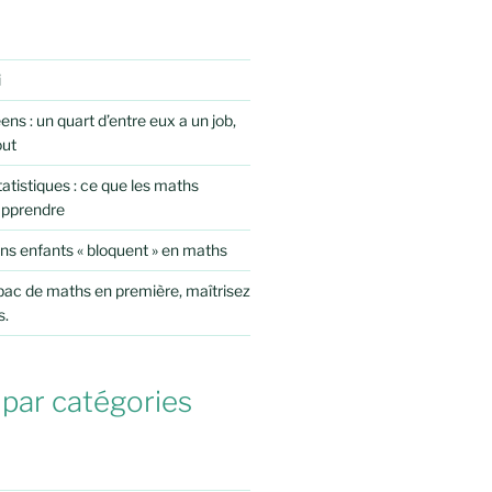
i
ens : un quart d’entre eux a un job,
out
atistiques : ce que les maths
apprendre
ns enfants « bloquent » en maths
 bac de maths en première, maîtrisez
s.
 par catégories