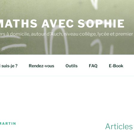
MATHS AVEC SOPHIE
ers à domicile, autour d'Auch, niveau collège, lycée et premier 
 suis-je ?
Rendez-vous
Outils
FAQ
E-Book
MARTIN
Articles