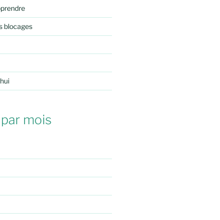
pprendre
s blocages
'hui
 par mois