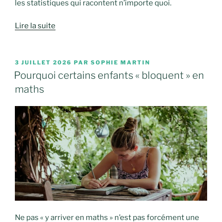
les statistiques qui racontent n’importe quoi.
Lire la suite
PUBLIÉ
3 JUILLET 2026
PAR
SOPHIE MARTIN
LE
Pourquoi certains enfants « bloquent » en
maths
Ne pas « y arriver en maths » n’est pas forcément une