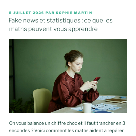
PUBLIÉ
5 JUILLET 2026
PAR
SOPHIE MARTIN
LE
Fake news et statistiques : ce que les
maths peuvent vous apprendre
On vous balance un chiffre choc et il faut trancher en 3
secondes ? Voici comment les maths aident à repérer