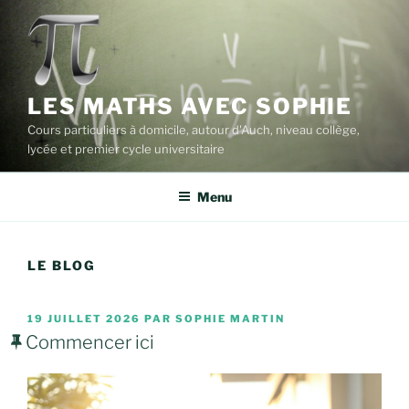
Aller
au
contenu
principal
LES MATHS AVEC SOPHIE
Cours particuliers à domicile, autour d'Auch, niveau collège,
lycée et premier cycle universitaire
Menu
LE BLOG
PUBLIÉ
19 JUILLET 2026
PAR
SOPHIE MARTIN
LE
Commencer ici