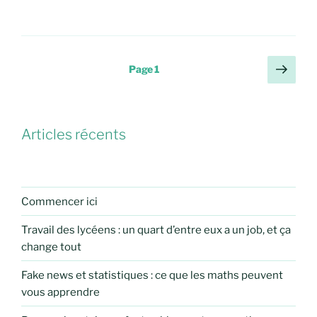
Pagination
Page
Page
1
suiv
des
publications
Articles récents
Commencer ici
Travail des lycéens : un quart d’entre eux a un job, et ça
change tout
Fake news et statistiques : ce que les maths peuvent
vous apprendre