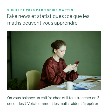
PUBLIÉ
5 JUILLET 2026
PAR
SOPHIE MARTIN
LE
Fake news et statistiques : ce que les
maths peuvent vous apprendre
On vous balance un chiffre choc et il faut trancher en 3
secondes ? Voici comment les maths aident à repérer