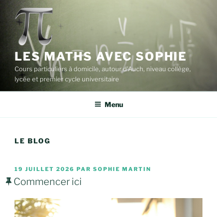
Aller
au
contenu
principal
LES MATHS AVEC SOPHIE
Cours particuliers à domicile, autour d'Auch, niveau collège,
lycée et premier cycle universitaire
Menu
LE BLOG
PUBLIÉ
19 JUILLET 2026
PAR
SOPHIE MARTIN
LE
Commencer ici