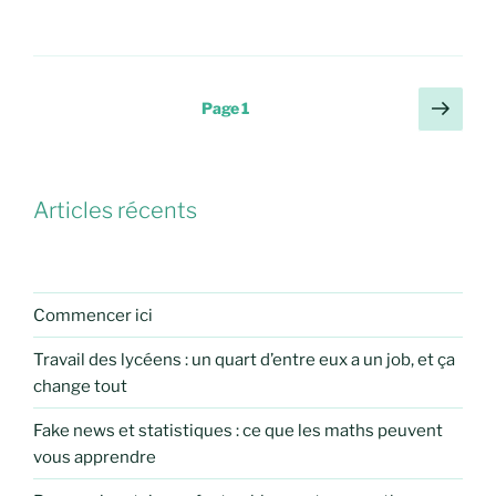
Pagination
Page
Page
1
suiv
des
publications
Articles récents
Commencer ici
Travail des lycéens : un quart d’entre eux a un job, et ça
change tout
Fake news et statistiques : ce que les maths peuvent
vous apprendre