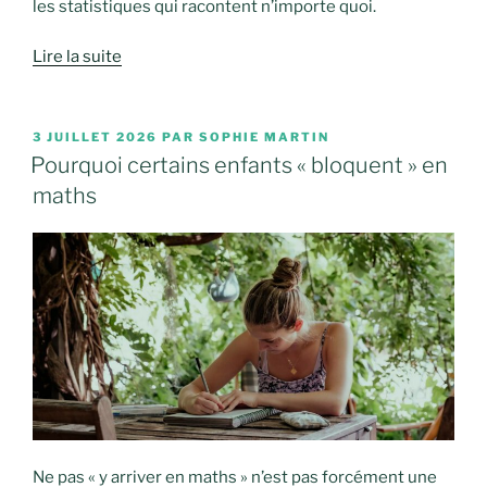
les statistiques qui racontent n’importe quoi.
Lire la suite
PUBLIÉ
3 JUILLET 2026
PAR
SOPHIE MARTIN
LE
Pourquoi certains enfants « bloquent » en
maths
Ne pas « y arriver en maths » n’est pas forcément une