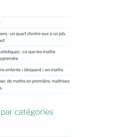
i
ens : un quart d’entre eux a un job,
out
atistiques : ce que les maths
apprendre
ns enfants « bloquent » en maths
 bac de maths en première, maîtrisez
s.
 par catégories