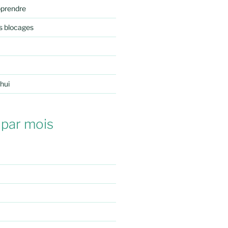
pprendre
s blocages
'hui
 par mois