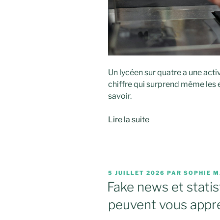
Un lycéen sur quatre a une acti
chiffre qui surprend même les e
savoir.
Lire la suite
PUBLIÉ
5 JUILLET 2026
PAR
SOPHIE M
LE
Fake news et statis
peuvent vous appr