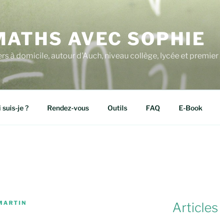
MATHS AVEC SOPHIE
ers à domicile, autour d'Auch, niveau collège, lycée et premier 
 suis-je ?
Rendez-vous
Outils
FAQ
E-Book
MARTIN
Articles