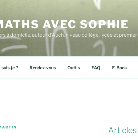
MATHS AVEC SOPHIE
ers à domicile, autour d'Auch, niveau collège, lycée et premier 
 suis-je ?
Rendez-vous
Outils
FAQ
E-Book
MARTIN
Articles