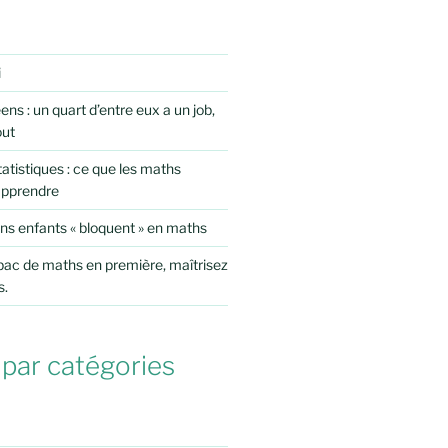
i
ens : un quart d’entre eux a un job,
out
atistiques : ce que les maths
apprendre
ns enfants « bloquent » en maths
 bac de maths en première, maîtrisez
s.
 par catégories