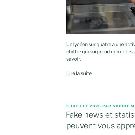
Un lycéen sur quatre a une acti
chiffre qui surprend même les e
savoir.
Lire la suite
PUBLIÉ
5 JUILLET 2026
PAR
SOPHIE M
LE
Fake news et statis
peuvent vous appr