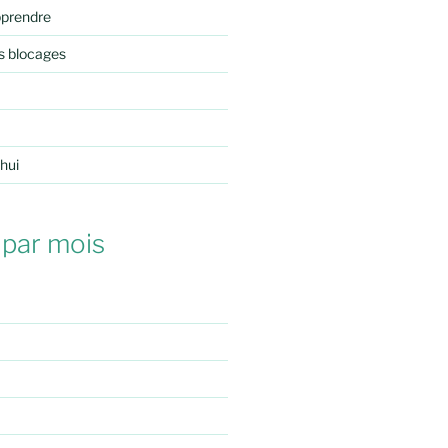
pprendre
s blocages
'hui
 par mois