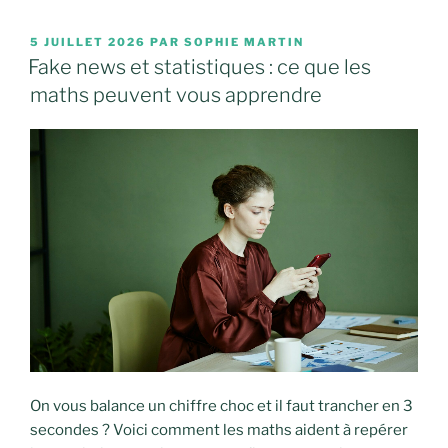
PUBLIÉ
5 JUILLET 2026
PAR
SOPHIE MARTIN
LE
Fake news et statistiques : ce que les
maths peuvent vous apprendre
On vous balance un chiffre choc et il faut trancher en 3
secondes ? Voici comment les maths aident à repérer