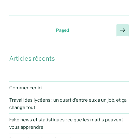
Pagination
Page
Page
1
suiv
des
publications
Articles récents
Commencer ici
Travail des lycéens : un quart d’entre eux a un job, et ça
change tout
Fake news et statistiques : ce que les maths peuvent
vous apprendre