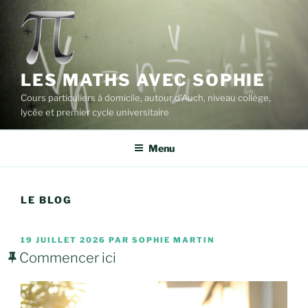
Aller
au
contenu
principal
LES MATHS AVEC SOPHIE
Cours particuliers à domicile, autour d'Auch, niveau collège,
lycée et premier cycle universitaire
Menu
LE BLOG
PUBLIÉ
19 JUILLET 2026
PAR
SOPHIE MARTIN
LE
Commencer ici