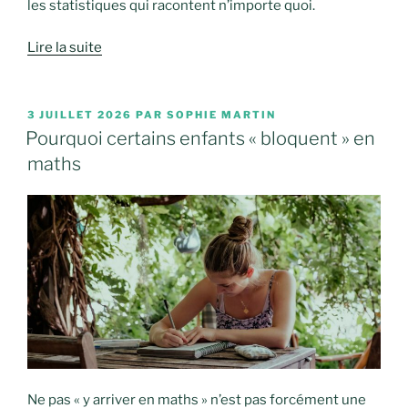
les statistiques qui racontent n’importe quoi.
Lire la suite
PUBLIÉ
3 JUILLET 2026
PAR
SOPHIE MARTIN
LE
Pourquoi certains enfants « bloquent » en
maths
Ne pas « y arriver en maths » n’est pas forcément une