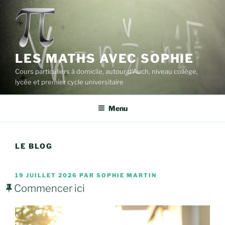
Aller
au
contenu
principal
LES MATHS AVEC SOPHIE
Cours particuliers à domicile, autour d'Auch, niveau collège,
lycée et premier cycle universitaire
Menu
LE BLOG
PUBLIÉ
19 JUILLET 2026
PAR
SOPHIE MARTIN
LE
Commencer ici