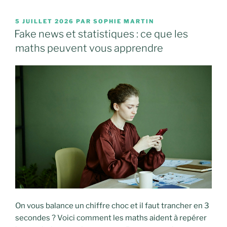
PUBLIÉ
5 JUILLET 2026
PAR
SOPHIE MARTIN
LE
Fake news et statistiques : ce que les
maths peuvent vous apprendre
On vous balance un chiffre choc et il faut trancher en 3
secondes ? Voici comment les maths aident à repérer