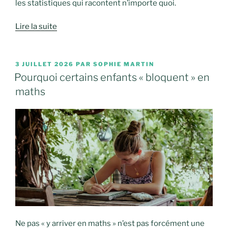
les statistiques qui racontent n’importe quoi.
Lire la suite
PUBLIÉ
3 JUILLET 2026
PAR
SOPHIE MARTIN
LE
Pourquoi certains enfants « bloquent » en
maths
Ne pas « y arriver en maths » n’est pas forcément une