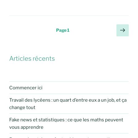
Pagination
Page
Page
1
suiv
des
publications
Articles récents
Commencer ici
Travail des lycéens : un quart d’entre eux a un job, et ça
change tout
Fake news et statistiques : ce que les maths peuvent
vous apprendre