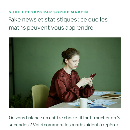
PUBLIÉ
5 JUILLET 2026
PAR
SOPHIE MARTIN
LE
Fake news et statistiques : ce que les
maths peuvent vous apprendre
On vous balance un chiffre choc et il faut trancher en 3
secondes ? Voici comment les maths aident à repérer