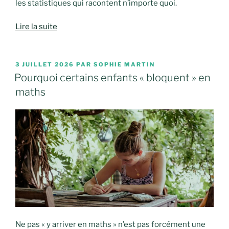
les statistiques qui racontent n’importe quoi.
Lire la suite
PUBLIÉ
3 JUILLET 2026
PAR
SOPHIE MARTIN
LE
Pourquoi certains enfants « bloquent » en
maths
Ne pas « y arriver en maths » n’est pas forcément une