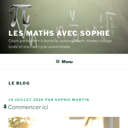
Aller
au
contenu
principal
LES MATHS AVEC SOPHIE
Cours particuliers à domicile, autour d'Auch, niveau collège,
lycée et premier cycle universitaire
Menu
LE BLOG
PUBLIÉ
19 JUILLET 2026
PAR
SOPHIE MARTIN
LE
Commencer ici