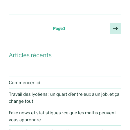
Pagination
Page
Page
1
suiv
des
publications
Articles récents
Commencer ici
Travail des lycéens : un quart d’entre eux a un job, et ça
change tout
Fake news et statistiques : ce que les maths peuvent
vous apprendre