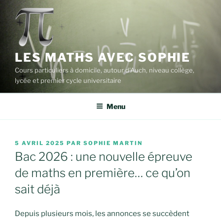
Aller
au
contenu
principal
LES MATHS AVEC SOPHIE
Cours particuliers à domicile, autour d'Auch, niveau collège,
lycée et premier cycle universitaire
Menu
PUBLIÉ
5 AVRIL 2025
PAR
SOPHIE MARTIN
LE
Bac 2026 : une nouvelle épreuve
de maths en première… ce qu’on
sait déjà
Depuis plusieurs mois, les annonces se succèdent