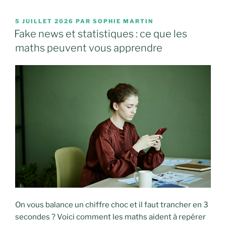
PUBLIÉ
5 JUILLET 2026
PAR
SOPHIE MARTIN
LE
Fake news et statistiques : ce que les
maths peuvent vous apprendre
On vous balance un chiffre choc et il faut trancher en 3
secondes ? Voici comment les maths aident à repérer