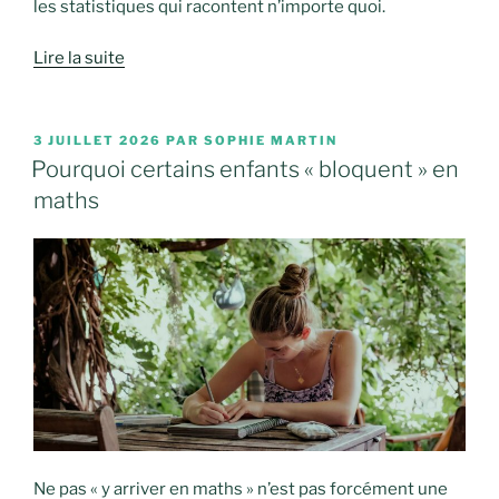
les statistiques qui racontent n’importe quoi.
Lire la suite
PUBLIÉ
3 JUILLET 2026
PAR
SOPHIE MARTIN
LE
Pourquoi certains enfants « bloquent » en
maths
Ne pas « y arriver en maths » n’est pas forcément une