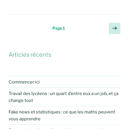
Pagination
Page
Page
1
suiv
des
publications
Articles récents
Commencer ici
Travail des lycéens : un quart d’entre eux a un job, et ça
change tout
Fake news et statistiques : ce que les maths peuvent
vous apprendre