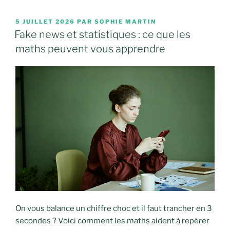
PUBLIÉ
5 JUILLET 2026
PAR
SOPHIE MARTIN
LE
Fake news et statistiques : ce que les
maths peuvent vous apprendre
On vous balance un chiffre choc et il faut trancher en 3
secondes ? Voici comment les maths aident à repérer