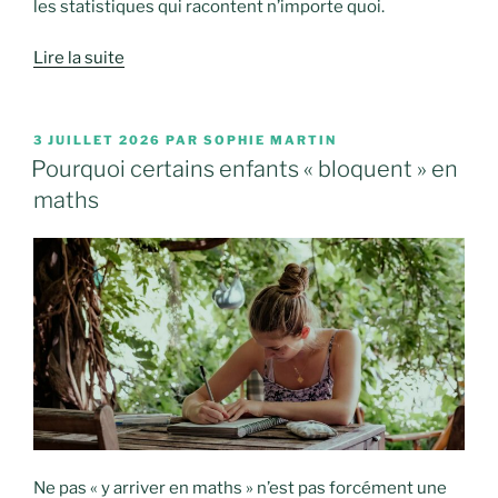
les statistiques qui racontent n’importe quoi.
Lire la suite
PUBLIÉ
3 JUILLET 2026
PAR
SOPHIE MARTIN
LE
Pourquoi certains enfants « bloquent » en
maths
Ne pas « y arriver en maths » n’est pas forcément une