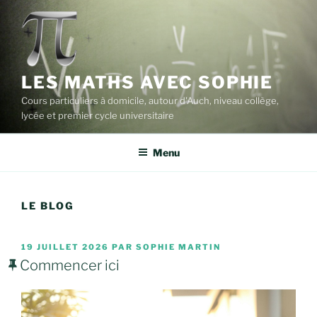
Aller
au
contenu
principal
LES MATHS AVEC SOPHIE
Cours particuliers à domicile, autour d'Auch, niveau collège,
lycée et premier cycle universitaire
Menu
LE BLOG
PUBLIÉ
19 JUILLET 2026
PAR
SOPHIE MARTIN
LE
Commencer ici