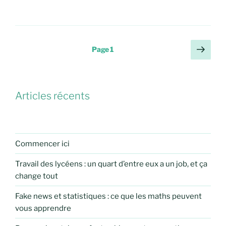
Pagination
Page
Page
1
suiv
des
publications
Articles récents
Commencer ici
Travail des lycéens : un quart d’entre eux a un job, et ça
change tout
Fake news et statistiques : ce que les maths peuvent
vous apprendre