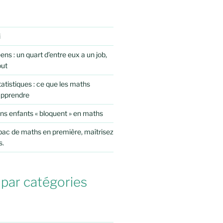
i
ens : un quart d’entre eux a un job,
out
atistiques : ce que les maths
apprendre
ns enfants « bloquent » en maths
 bac de maths en première, maîtrisez
s.
 par catégories