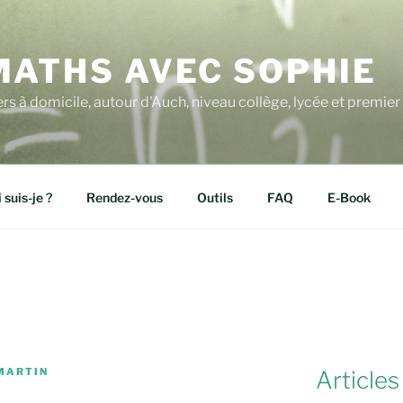
MATHS AVEC SOPHIE
ers à domicile, autour d'Auch, niveau collège, lycée et premier 
 suis-je ?
Rendez-vous
Outils
FAQ
E-Book
MARTIN
Articles