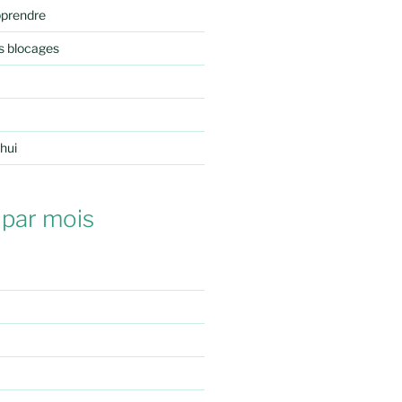
pprendre
s blocages
'hui
 par mois