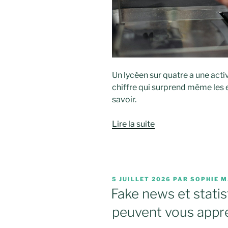
Un lycéen sur quatre a une acti
chiffre qui surprend même les e
savoir.
Lire la suite
PUBLIÉ
5 JUILLET 2026
PAR
SOPHIE M
LE
Fake news et statis
peuvent vous appr