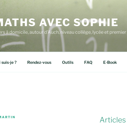
MATHS AVEC SOPHIE
ers à domicile, autour d'Auch, niveau collège, lycée et premier 
 suis-je ?
Rendez-vous
Outils
FAQ
E-Book
MARTIN
Articles