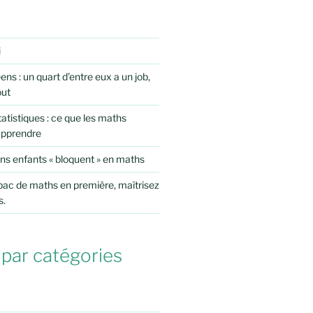
i
ens : un quart d’entre eux a un job,
out
atistiques : ce que les maths
apprendre
ns enfants « bloquent » en maths
 bac de maths en première, maîtrisez
s.
 par catégories