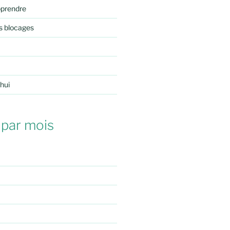
pprendre
s blocages
'hui
 par mois