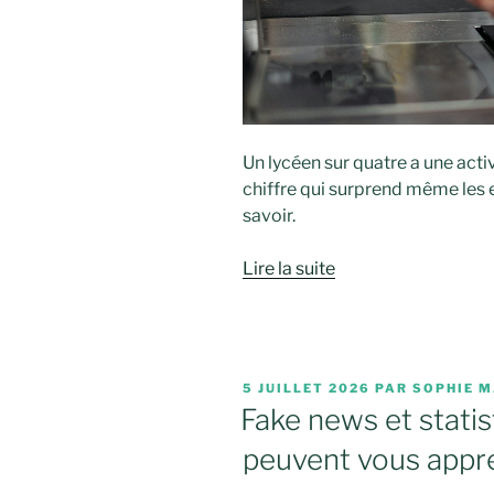
Un lycéen sur quatre a une acti
chiffre qui surprend même les e
savoir.
Lire la suite
PUBLIÉ
5 JUILLET 2026
PAR
SOPHIE M
LE
Fake news et statis
peuvent vous appr