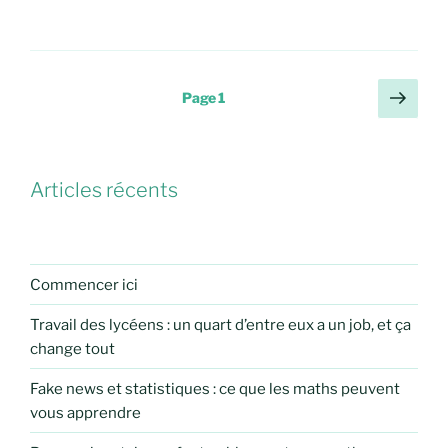
Pagination
Page
Page
1
suiv
des
publications
Articles récents
Commencer ici
Travail des lycéens : un quart d’entre eux a un job, et ça
change tout
Fake news et statistiques : ce que les maths peuvent
vous apprendre