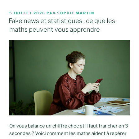
PUBLIÉ
5 JUILLET 2026
PAR
SOPHIE MARTIN
LE
Fake news et statistiques : ce que les
maths peuvent vous apprendre
On vous balance un chiffre choc et il faut trancher en 3
secondes ? Voici comment les maths aident à repérer