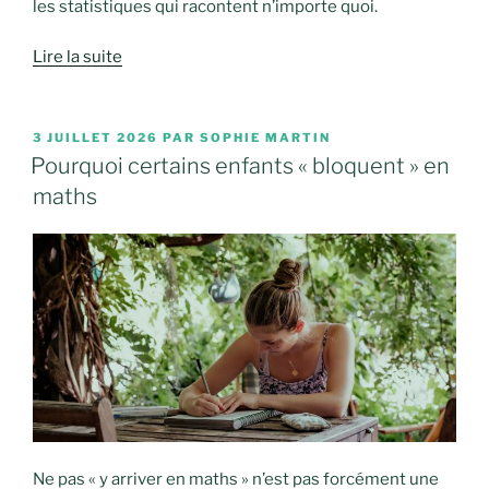
les statistiques qui racontent n’importe quoi.
Lire la suite
PUBLIÉ
3 JUILLET 2026
PAR
SOPHIE MARTIN
LE
Pourquoi certains enfants « bloquent » en
maths
Ne pas « y arriver en maths » n’est pas forcément une