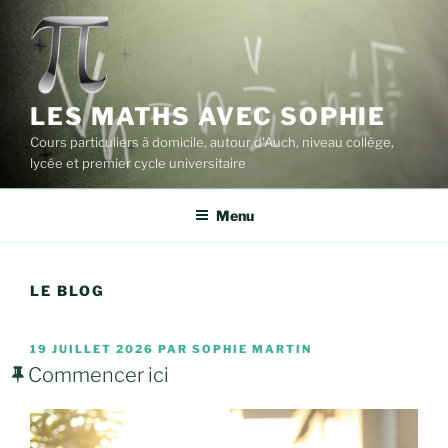
Aller
au
contenu
principal
LES MATHS AVEC SOPHIE
Cours particuliers à domicile, autour d'Auch, niveau collège,
lycée et premier cycle universitaire
Menu
LE BLOG
PUBLIÉ
19 JUILLET 2026
PAR
SOPHIE MARTIN
LE
Commencer ici