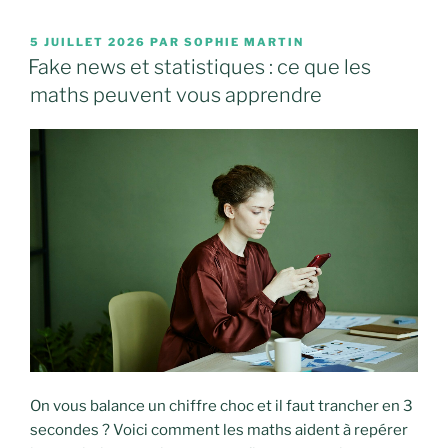
PUBLIÉ
5 JUILLET 2026
PAR
SOPHIE MARTIN
LE
Fake news et statistiques : ce que les
maths peuvent vous apprendre
On vous balance un chiffre choc et il faut trancher en 3
secondes ? Voici comment les maths aident à repérer