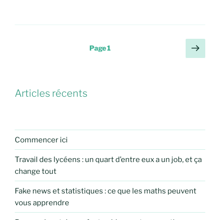
Pagination
Page
Page
1
suiv
des
publications
Articles récents
Commencer ici
Travail des lycéens : un quart d’entre eux a un job, et ça
change tout
Fake news et statistiques : ce que les maths peuvent
vous apprendre