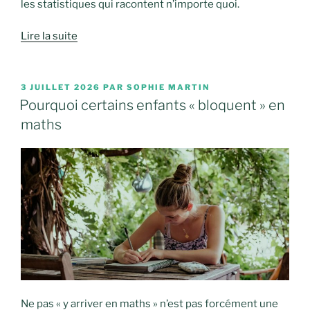
les statistiques qui racontent n’importe quoi.
Lire la suite
PUBLIÉ
3 JUILLET 2026
PAR
SOPHIE MARTIN
LE
Pourquoi certains enfants « bloquent » en
maths
Ne pas « y arriver en maths » n’est pas forcément une