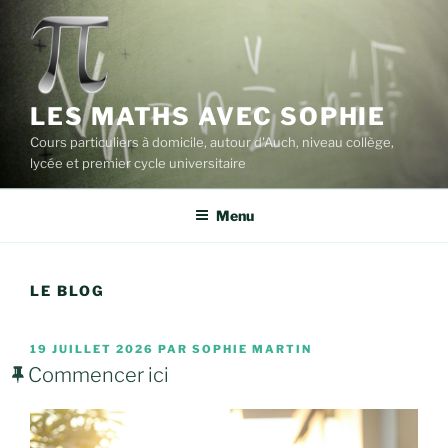
Aller
au
contenu
principal
LES MATHS AVEC SOPHIE
Cours particuliers à domicile, autour d'Auch, niveau collège,
lycée et premier cycle universitaire
Menu
LE BLOG
PUBLIÉ
19 JUILLET 2026
PAR
SOPHIE MARTIN
LE
Commencer ici