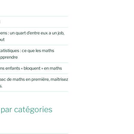
i
ens : un quart d’entre eux a un job,
out
atistiques : ce que les maths
apprendre
ns enfants « bloquent » en maths
 bac de maths en première, maîtrisez
s.
 par catégories