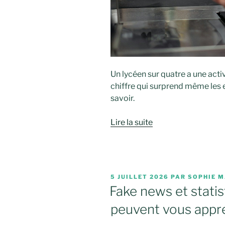
Un lycéen sur quatre a une acti
chiffre qui surprend même les e
savoir.
Lire la suite
PUBLIÉ
5 JUILLET 2026
PAR
SOPHIE M
LE
Fake news et statis
peuvent vous appr