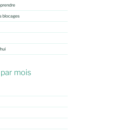
pprendre
s blocages
'hui
 par mois