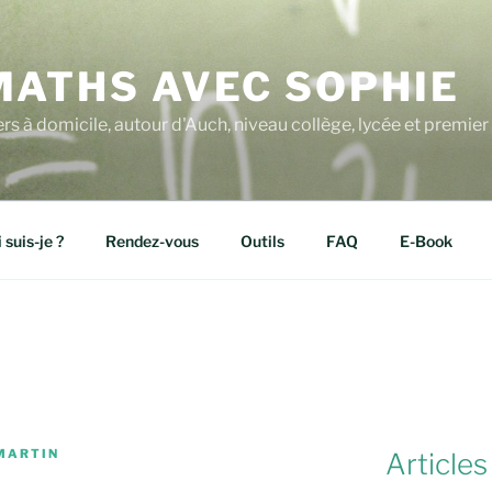
MATHS AVEC SOPHIE
ers à domicile, autour d'Auch, niveau collège, lycée et premier 
 suis-je ?
Rendez-vous
Outils
FAQ
E-Book
MARTIN
Articles